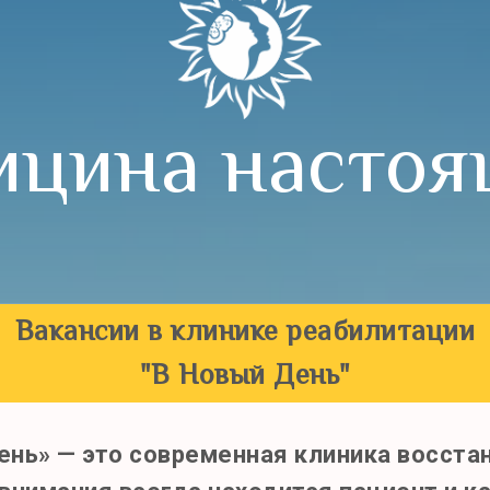
цина настоя
Вакансии в клинике реабилитации
"В Новый День"
нь» — это современная клиника восста