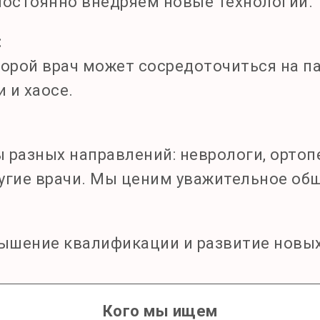
остоянно внедряем новые технологии.
:
торой врач может сосредоточиться на п
 и хаосе.
 разных направлений: неврологи, ортоп
угие врачи. Мы ценим уважительное об
ышение квалификации и развитие новых
с долгосрочным развитием и растущим п
Кого мы ищем