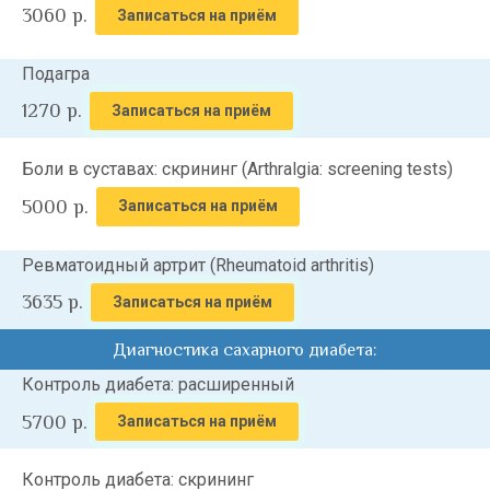
3060
р.
Записаться на приём
Подагра
1270
р.
Записаться на приём
Боли в суставах: скрининг (Arthralgia: screening tests)
5000
р.
Записаться на приём
Ревматоидный артрит (Rheumatoid arthritis)
3635
р.
Записаться на приём
Диагностика сахарного диабета:
Контроль диабета: расширенный
5700
р.
Записаться на приём
Контроль диабета: скрининг