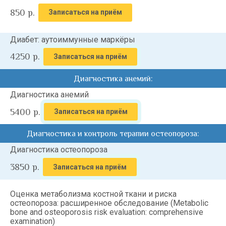
850
р.
Записаться на приём
Диабет: аутоиммунные маркёры
4250
р.
Записаться на приём
Диагностика анемий:
Диагностика анемий
5400
р.
Записаться на приём
Диагностика и контроль терапии остеопороза:
Диагностика остеопороза
3850
р.
Записаться на приём
Оценка метаболизма костной ткани и риска
остеопороза: расширенное обследование (Metabolic
bone and osteoporosis risk evaluation: comprehensive
examination)