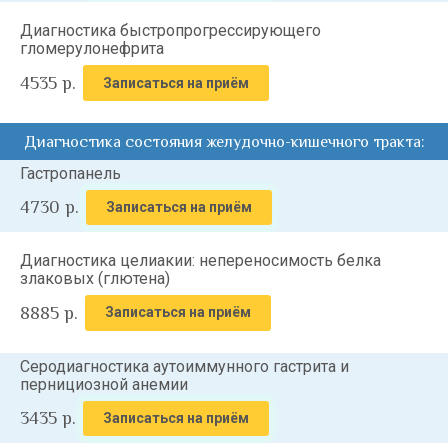
Диагностика быстропрогрессирующего
гломерулонефрита
4535
р.
Записаться на приём
Диагностика состояния желудочно-кишечного тракта:
Гастропанель
4730
р.
Записаться на приём
Диагностика целиакии: непереносимость белка
злаковых (глютена)
8885
р.
Записаться на приём
Серодиагностика аутоиммунного гастрита и
пернициозной анемии
3435
р.
Записаться на приём