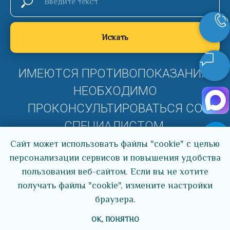
Искать
ИМЕЮТСЯ ПРОТИВОПОКАЗАНИЯ,
НЕОБХОДИМО
ПРОКОНСУЛЬТИРОВАТЬСЯ СО
СПЕЦИАЛИСТОМ.
Сайт может использовать файлы "cookie" с целью
персонализации сервисов и повышения удобства
пользования веб-сайтом. Если вы не хотите
© ООО Клиника реабилитации "В НОВЫЙ ДЕНЬ".
Все права защищены
получать файлы "cookie", измените настройки
Политика конфиденциальности
Согласие на обработку
браузера.
персональных данных
Карта сайта
Все предложения и цены, указанные на сайте, носят
OK, ПОНЯТНО
информационный характер и не являются публичной офертой
(ст. 437 ГК РФ).