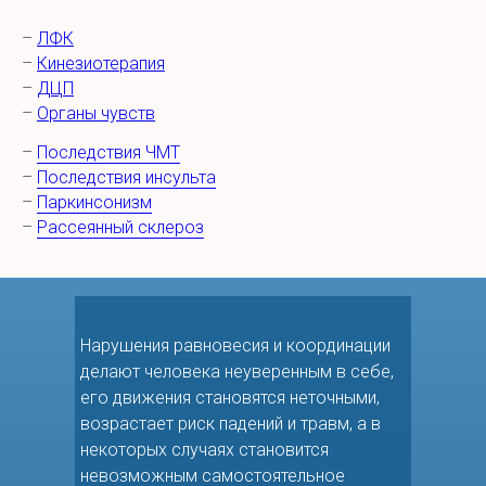
–
ЛФК
–
Кинезиотерапия
–
ДЦП
–
Органы чувств
–
Последствия ЧМТ
–
Последствия инсульта
–
Паркинсонизм
–
Рассеянный склероз
Нарушения равновесия и координации
делают человека неуверенным в себе,
его движения становятся неточными,
возрастает риск падений и травм, а в
некоторых случаях становится
невозможным самостоятельное