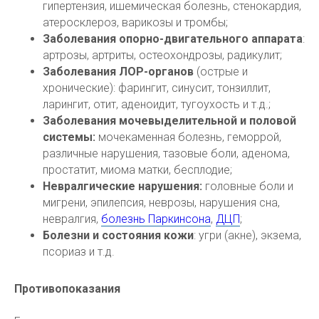
гипертензия, ишемическая болезнь, стенокардия,
атеросклероз, варикозы и тромбы;
Заболевания опорно-двигательного аппарата
:
артрозы, артриты, остеохондрозы, радикулит;
Заболевания ЛОР-органов
(острые и
хронические): фарингит, синусит, тонзиллит,
ларингит, отит, аденоидит, тугоухость и т.д.;
Заболевания мочевыделительной и половой
системы:
мочекаменная болезнь, геморрой,
различные нарушения, тазовые боли, аденома,
простатит, миома матки, бесплодие;
Невралгические нарушения:
головные боли и
мигрени, эпилепсия, неврозы, нарушения сна,
невралгия,
болезнь Паркинсона
,
ДЦП
;
Болезни и состояния кожи
: угри (акне), экзема,
псориаз и т.д.
Противопоказания