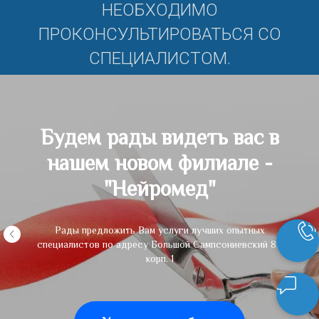
НЕОБХОДИМО
ПРОКОНСУЛЬТИРОВАТЬСЯ СО
СПЕЦИАЛИСТОМ.
Будем рады видеть вас в
нашем новом филиале -
"Нейромед"
Рады предложить Вам услуги лучших опытных
специалистов по адресу Большой Сампсониевский 85
корп. 1