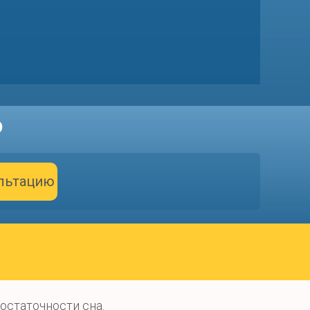
ю
ультацию
остаточности сна.