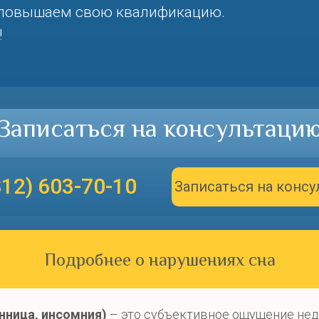
 повышаем свою квалификацию.
!
Записаться на консультаци
812) 603-70-10
Записаться на конс
Подробнее о нарушениях сна
онница, инсомния)
– это субъективное ощущение нед