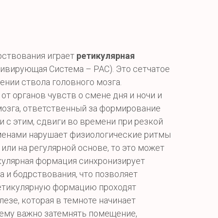
рствования играет
ретикулярная
ивирующая Система – РАС). Это сетчатое
ении ствола головного мозга.
т органов чувств о смене дня и ночи и
мозга, ответственный за формирование
и с этим, сдвиги во времени при резкой
сменами нарушает физиологические ритмы
 или на регулярной основе, то это может
икулярная формация синхронизирует
а и бодрствования, что позволяет
ретикулярную формацию проходят
езе, которая в темноте начинает
чему важно затемнять помещение,