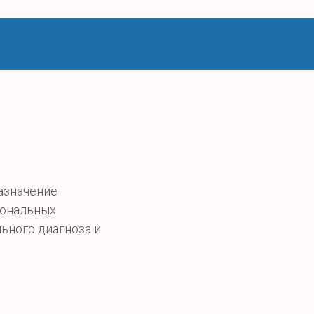
азначение
иональных
ьного диагноза и