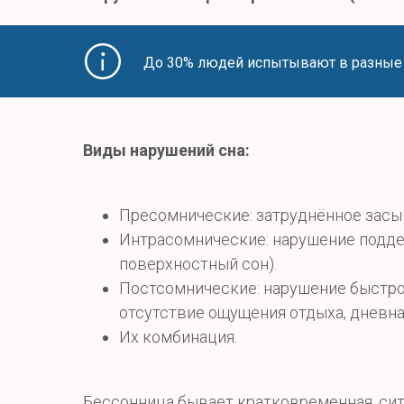
До 30% людей испытывают в разные п
Виды нарушений сна:
Пресомнические: затруднённое засы
Интрасомнические: нарушение подде
поверхностный сон).
Постсомнические: нарушение быстро
отсутствие ощущения отдыха, дневна
Их комбинация.
Бессонница бывает кратковременная, сит