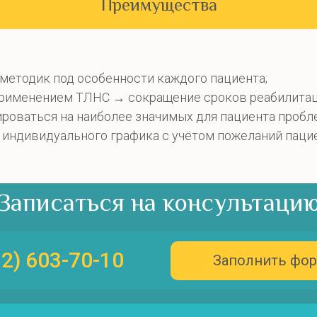
Преимущества
методик под особенности каждого пациента;
применением ТЛНС → сокращение сроков реабилитац
оваться на наиболее значимых для пациента пробл
индивидуального графика с учётом пожеланий пацие
Записаться на консультаци
12) 603-70-10
Заполнить фо