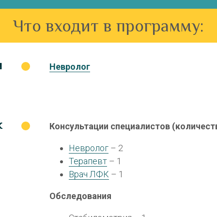
Что входит в программу:
ч
Невролог
к
Консультации специалистов (количест
Невролог
– 2
Терапевт
– 1
Врач ЛФК
– 1
Обследования