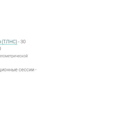
 (ТЛНС)
- 30
0
билометрической
ционные сессии -