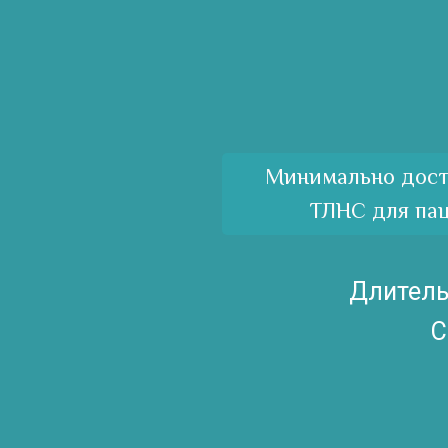
Минимально дост
ТЛНС для пац
Длитель
С