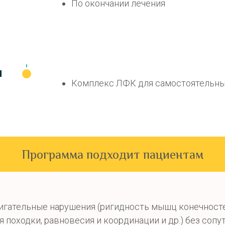
По окончании лечения
и
Комплекс ЛФК для самостоятельны
Программа подходит пациентам
гательные нарушения (ригидность мышц конечност
я походки, равновесия и координации и др.) без соп