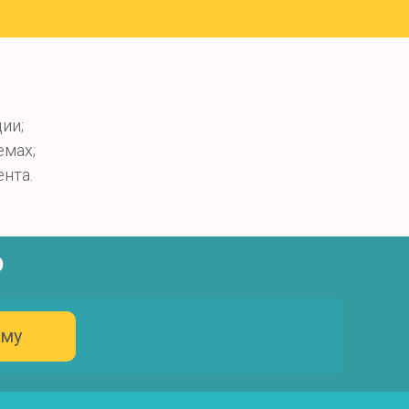
ии;
емах;
нта.
ю
рму