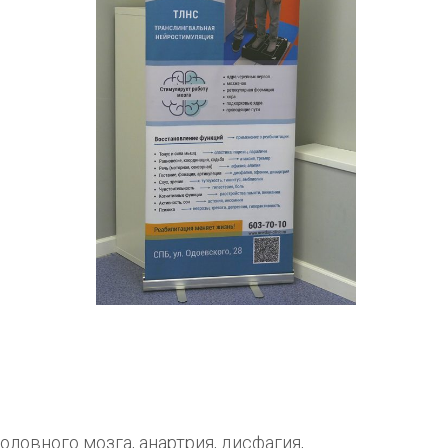
ловного мозга, анартрия, дисфагия,