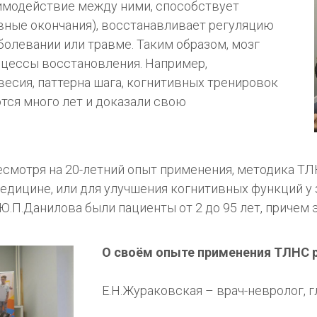
аимодействие между ними, способствует
вные окончания), восстанавливает регуляцию
болевании или травме. Таким образом, мозг
оцессы восстановления. Например,
есия, паттерна шага, когнитивных тренировок
тся много лет и доказали свою
 несмотря на 20-летний опыт применения, методика 
едицине, или для улучшения когнитивных функций у
 Ю.П.Данилова были пациенты от 2 до 95 лет, причем
О своём опыте применения ТЛНС р
Е.Н.Жураковская – врач-невролог, г