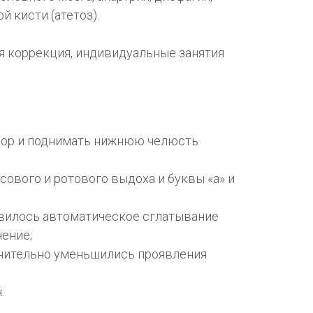
й кисти (атетоз).
 коррекция, индивидуальные занятия
твор и поднимать нижнюю челюсть
ового и ротового выдоха и буквы «а» и
оявилось автоматическое сглатывание
ение;
ачительно уменьшились проявления
.