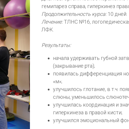
гемипарез справа, гиперкинез право
Продолжительность курса:
10 дней.
Лечение:
ТЛНС №16, логопедическая
ЛФК.
Результаты:
начала удерживать губной за
(закрывание рта);
появилась дифференциация нос
«м»;
улучшилось глотание, в т.ч. п
слюны, уменьшилось слюнотеч
улучшилась координация и зн
гиперкинеза в правой кисти;
улучшился эмоциональный фон