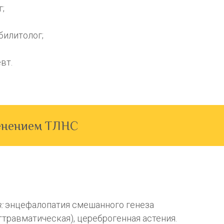
;
билитолог;
вт.
менением ТЛНС
з:
энцефалопатия смешанного генеза
ттравматическая), цереброгенная астения.