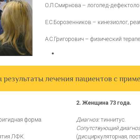
О.Л.Смирнова – логопед-дефектолог
Е.С.Борозенников – кинезиолог, реа
А.С.Григорович – физический терапе
 результаты лечения пациентов с при
2. Женщина 73 года.
ригидная форма.
Диагноз:
тиннитус.
Сопутствующий диагно
ятия ЛФК.
(дисциркуляторная, пос