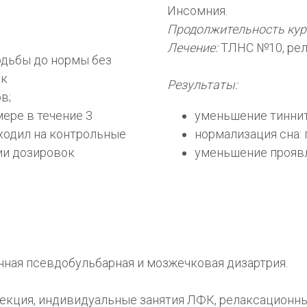
Инсомния.
Продолжительность кур
Лечение:
ТЛНС №10, рел
одьбы до нормы без
ок
Результаты:
в;
ере в течение 3
уменьшение тиннит
ходил на контрольные
нормализация сна:
ии дозировок
уменьшение проявле
ная псевдобульбарная и мозжечковая дизартрия.
екция, индивидуальные занятия ЛФК, релаксационн